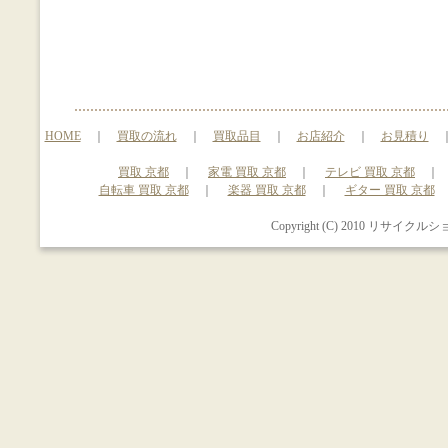
HOME
｜
買取の流れ
｜
買取品目
｜
お店紹介
｜
お見積り
買取 京都
｜
家電 買取 京都
｜
テレビ 買取 京都
自転車 買取 京都
｜
楽器 買取 京都
｜
ギター 買取 京都
Copyright (C) 2010 リサイクルシ